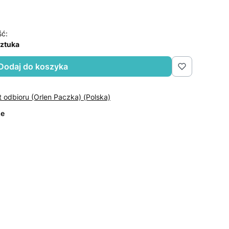
ść:
sztuka
Dodaj do koszyka
t odbioru (Orlen Paczka) (Polska)
ze