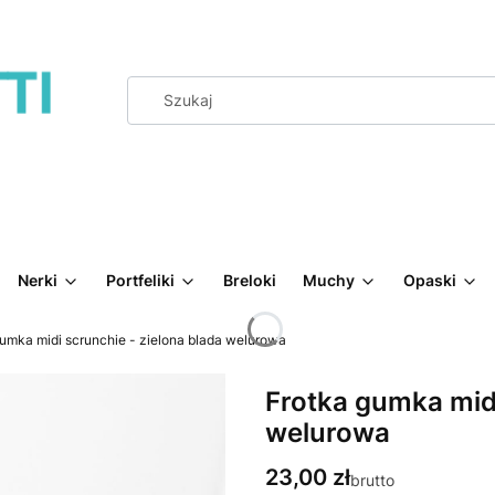
Nerki
Portfeliki
Breloki
Muchy
Opaski
gumka midi scrunchie - zielona blada welurowa
Frotka gumka midi
welurowa
Cena
23,00 zł
brutto