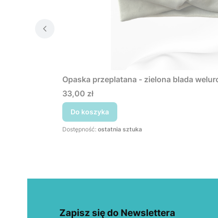
Opaska przeplatana - zielona blada welu
Cena
33,00 zł
Do koszyka
Dostępność:
ostatnia sztuka
Zapisz się do Newslettera