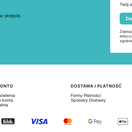
Twój a
 sklepie.
Do
Zapisuj
dotycz
zgodnie
KONTO
DOSTAWA I PŁATNOŚĆ
ówienia
Formy Płatności
a konta
Sposoby Dostawy
lnia