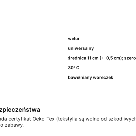
welur
uniwersalny
średnica 11 cm (+-0,5 cm); szer
30° C
bawełniany woreczek
bezpieczeństwa
ada certyfikat Oeko-Tex (tekstylia są wolne od szkodliwyc
do zabawy.