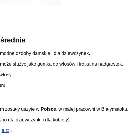
średnia
modne ozdoby damskie i dla dziewczynek.
a, może służyć jako gumka do włosów i frotka na nadgarstek.
włosy.
ru.
ym zostały uszyte w
Polsce
, w małej pracowni w Białymstoku.
ówno dla dziewczynki i dla kobiety).
j
tutaj
.