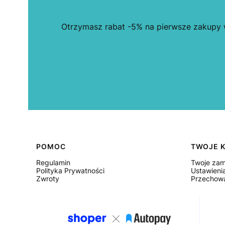
Otrzymasz rabat -5% na pierwsze zakupy w
Linki w stopce
POMOC
TWOJE 
Regulamin
Twoje zam
Polityka Prywatności
Ustawieni
Zwroty
Przechowa