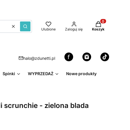
Produkty w kosz
Wyczyść
Szukaj
Ulubione
Zaloguj się
Koszyk
halo@zdunetti.pl
Spinki
WYPRZEDAŻ
Nowe produkty
 scrunchie - zielona blada