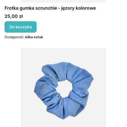
Frotka gumka scrunchie - jęzory kolorowe
Cena
25,00 zł
Do koszyka
Dostępność:
kilka sztuk