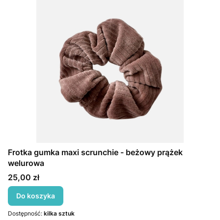
Frotka gumka maxi scrunchie - beżowy prążek
welurowa
Cena
25,00 zł
Do koszyka
Dostępność:
kilka sztuk