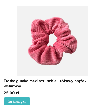
Frotka gumka maxi scrunchie - różowy prążek
welurowa
Cena
25,00 zł
Do koszyka