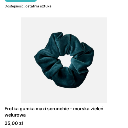
Dostępność:
ostatnia sztuka
Frotka gumka maxi scrunchie - morska zieleń
welurowa
Cena
25,00 zł