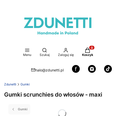
Otwórz wyszukiwarkę
Produkty w koszy
Menu
Szukaj
Zaloguj się
Koszyk
halo@zdunetti.pl
Zdunetti
Gumki
Gumki scrunchies do włosów - maxi
Gumki