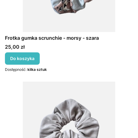
Frotka gumka scrunchie - morsy - szara
Cena
25,00 zł
Do koszyka
Dostępność:
kilka sztuk