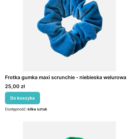
Frotka gumka maxi scrunchie - niebieska welurowa
Cena
25,00 zł
Do koszyka
Dostępność:
kilka sztuk