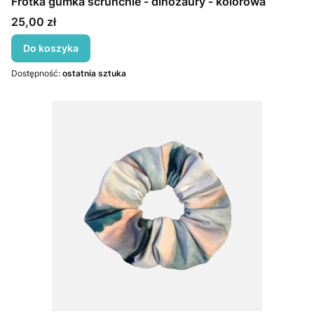
Frotka gumka scrunchie - dinozaury - kolorowa
Cena
25,00 zł
Do koszyka
Dostępność:
ostatnia sztuka