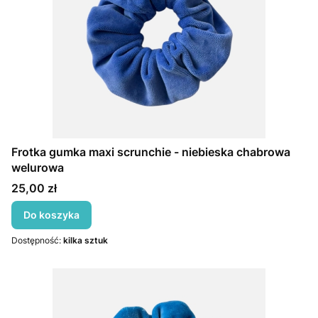
Frotka gumka maxi scrunchie - niebieska chabrowa
welurowa
Cena
25,00 zł
Do koszyka
Dostępność:
kilka sztuk