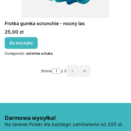
Frotka gumka scrunchie - nocny las
Cena
25,00 zł
Do koszyka
Dostępność:
ostatnia sztuka
Strona
z 3
Przejdź do ostatniej st
Darmowa wysyłka!
Na terenie Polski dla każdego zamówienia od 200 zł.