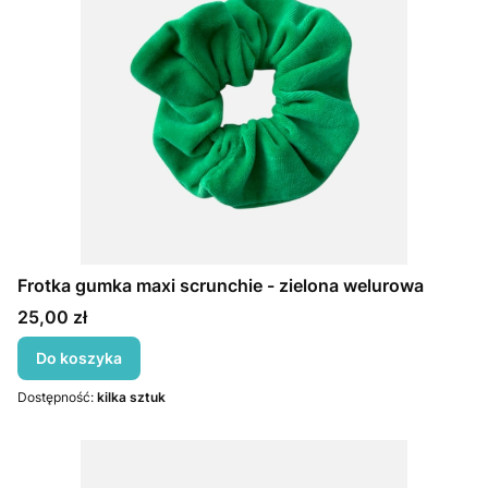
Frotka gumka maxi scrunchie - zielona welurowa
Cena
25,00 zł
Do koszyka
Dostępność:
kilka sztuk