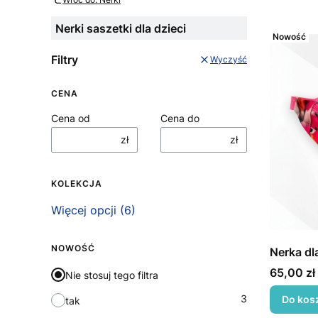
Nerki saszetki dla dzieci
Nowość
Filtry
Wyczyść
CENA
Cena od
Cena do
zł
zł
KOLEKCJA
Kolekcja
Więcej opcji (6)
NOWOŚĆ
Nerka dl
Cena
65,00 zł
Nie stosuj tego filtra
3
Do kos
tak