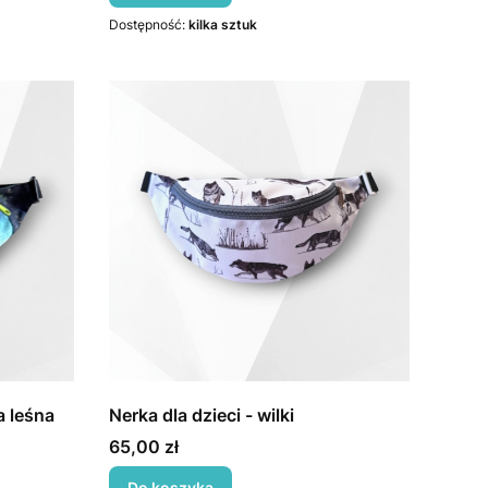
Dostępność:
kilka sztuk
a leśna
Nerka dla dzieci - wilki
Cena
65,00 zł
Do koszyka