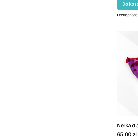
Do kos
Dostępność
Nerka dl
Cena
65,00 zł