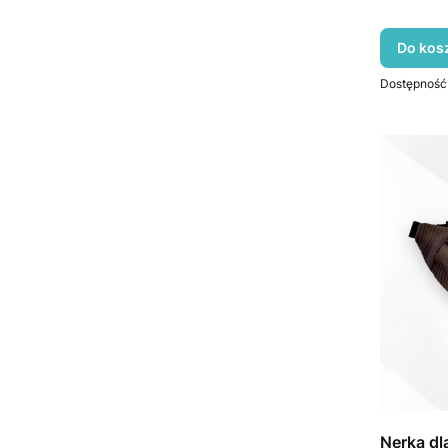
Do kos
Dostępność
Nerka dl