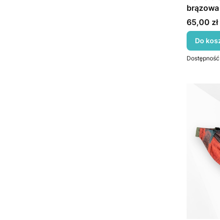
brązowa
Cena
65,00 zł
Do kos
Dostępność