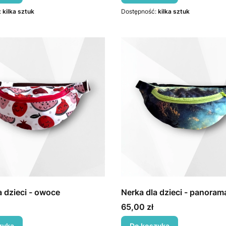
:
kilka sztuk
Dostępność:
kilka sztuk
a dzieci - owoce
Nerka dla dzieci - panoram
Cena
65,00 zł
zyka
Do koszyka