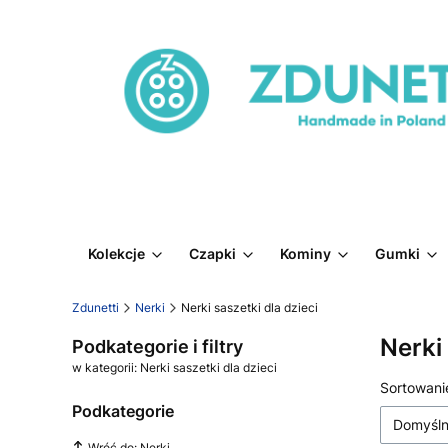
Kolekcje
Czapki
Kominy
Gumki
Zdunetti
Nerki
Nerki saszetki dla dzieci
Nerki 
Podkategorie i filtry
w kategorii: Nerki saszetki dla dzieci
Lista 
Sortowani
Podkategorie
Domyśl
Wróć do: Nerki