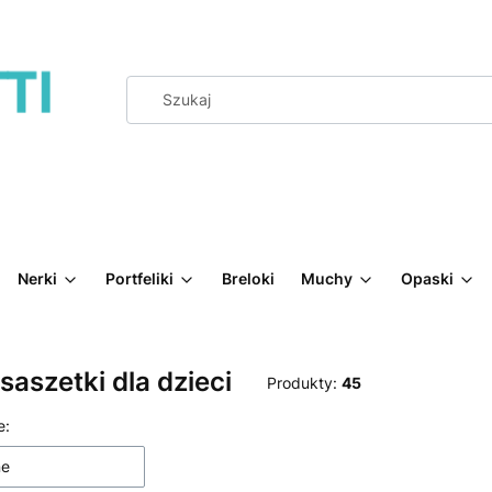
Nerki
Portfeliki
Breloki
Muchy
Opaski
saszetki dla dzieci
Produkty:
45
produktów
e:
ne