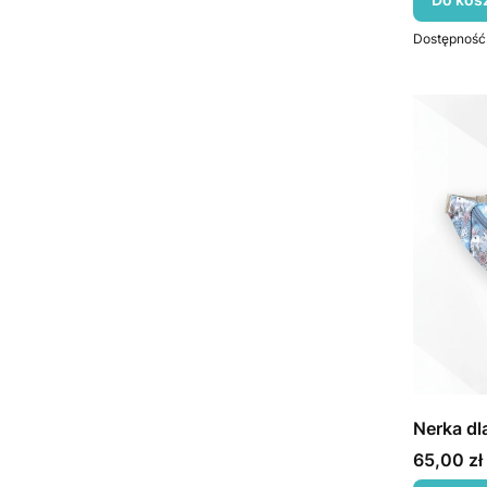
Dostępność
Nerka dla
Cena
65,00 zł