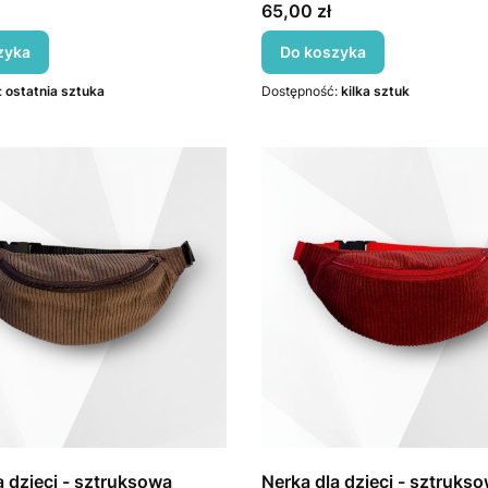
Cena
65,00 zł
zyka
Do koszyka
:
ostatnia sztuka
Dostępność:
kilka sztuk
a dzieci - sztruksowa
Nerka dla dzieci - sztruks