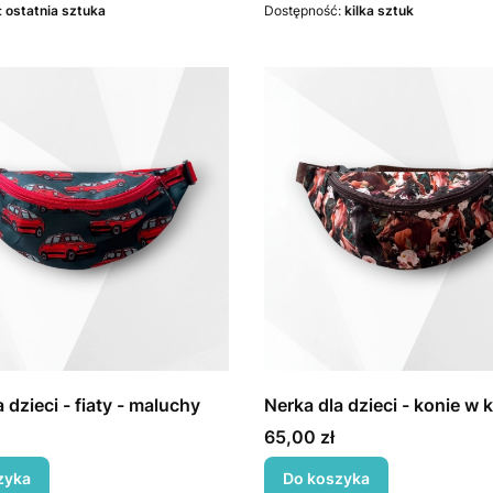
:
ostatnia sztuka
Dostępność:
kilka sztuk
 dzieci - fiaty - maluchy
Nerka dla dzieci - konie w 
Cena
65,00 zł
zyka
Do koszyka