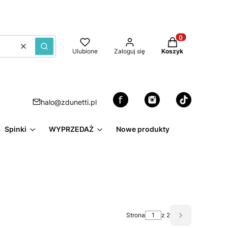
Produkty w kosz
Wyczyść
Szukaj
Ulubione
Zaloguj się
Koszyk
halo@zdunetti.pl
Spinki
WYPRZEDAŻ
Nowe produkty
Strona
z 2
Następne pro