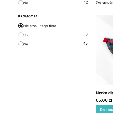
42
Dostępność
nie
PROMOCJA
Nie stosuj tego filtra
0
tak
45
nie
Nerka dla
Cena
65,00 zł
Do kos