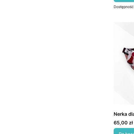
Dostępność
Nerka dl
Cena
65,00 zł
Do kos