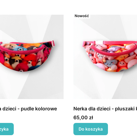
Nowość
a dzieci - pudle kolorowe
Nerka dla dzieci - pluszaki
Cena
65,00 zł
zyka
Do koszyka