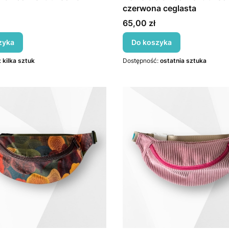
czerwona ceglasta
Cena
65,00 zł
zyka
Do koszyka
:
kilka sztuk
Dostępność:
ostatnia sztuka