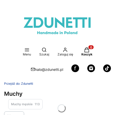
Otwórz wyszukiwarkę
Produkty w koszy
Menu
Szukaj
Zaloguj się
Koszyk
halo@zdunetti.pl
Przejdź do:
Zdunetti
Muchy
Muchy męskie
113