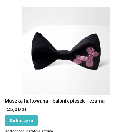
Muszka haftowana - balonik piesek - czarna
Cena
125,00 zł
Do koszyka
Dostępność:
ostatnia sztuka