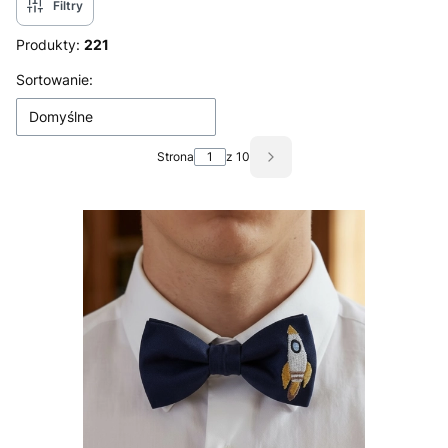
Filtry
Produkty:
221
Lista produktów
Sortowanie:
Domyślne
Strona
z 10
Następne produkty