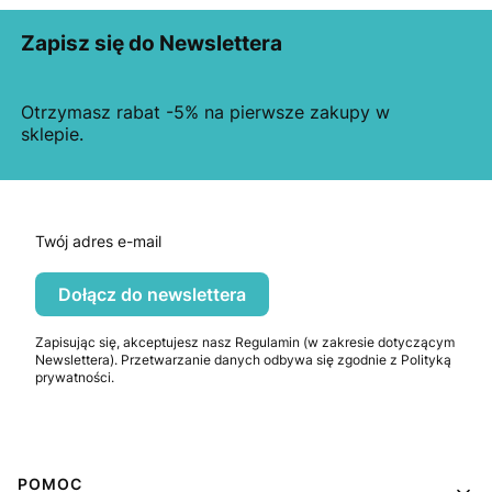
Zapisz się do Newslettera
Otrzymasz rabat -5% na pierwsze zakupy w
sklepie.
Twój adres e-mail
Dołącz do newslettera
Zapisując się, akceptujesz nasz Regulamin (w zakresie dotyczącym
Newslettera). Przetwarzanie danych odbywa się zgodnie z Polityką
prywatności.
Linki w stopce
POMOC