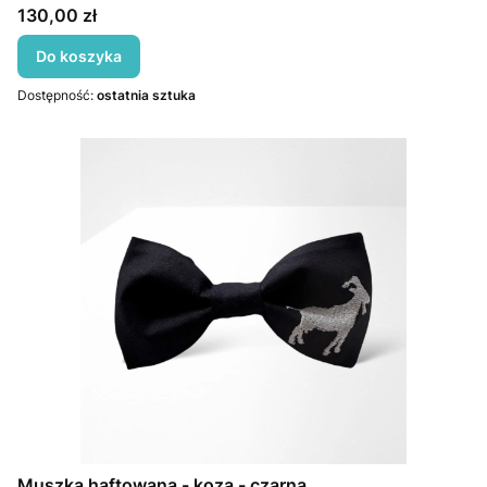
Cena
130,00 zł
Do koszyka
Dostępność:
ostatnia sztuka
Muszka haftowana - koza - czarna