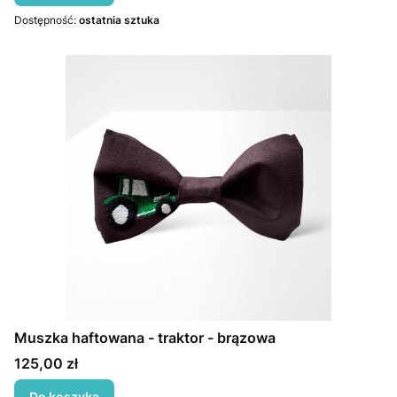
Dostępność:
ostatnia sztuka
Muszka haftowana - traktor - brązowa
Cena
125,00 zł
Do koszyka