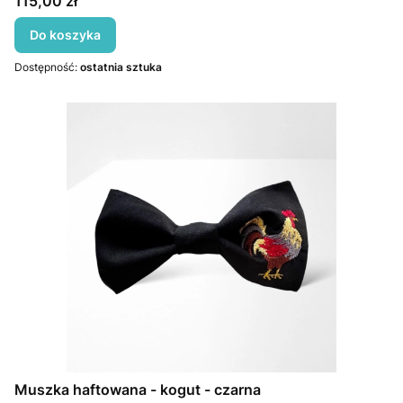
Cena
115,00 zł
Do koszyka
Dostępność:
ostatnia sztuka
Muszka haftowana - kogut - czarna