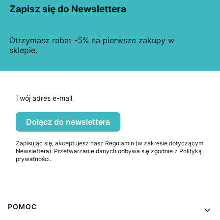
Zapisz się do Newslettera
Otrzymasz rabat -5% na pierwsze zakupy w
sklepie.
Twój adres e-mail
Dołącz do newslettera
Zapisując się, akceptujesz nasz Regulamin (w zakresie dotyczącym
Newslettera). Przetwarzanie danych odbywa się zgodnie z Polityką
prywatności.
Linki w stopce
POMOC