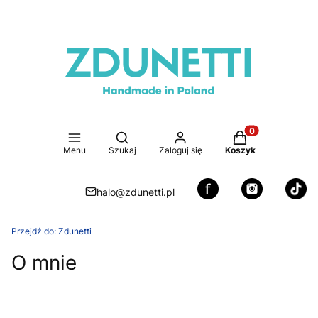
Otwórz wyszukiwarkę
Produkty w koszy
Menu
Szukaj
Zaloguj się
Koszyk
halo@zdunetti.pl
Przejdź do:
Zdunetti
O mnie