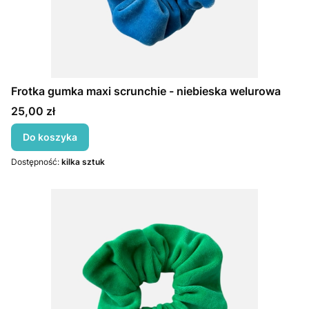
Frotka gumka maxi scrunchie - niebieska welurowa
Cena
25,00 zł
Do koszyka
Dostępność:
kilka sztuk