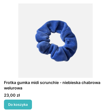
Frotka gumka midi scrunchie - niebieska chabrowa
welurowa
Cena
23,00 zł
Do koszyka