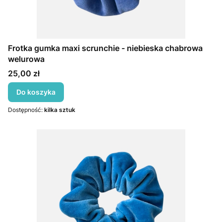
Frotka gumka maxi scrunchie - niebieska chabrowa
welurowa
Cena
25,00 zł
Do koszyka
Dostępność:
kilka sztuk