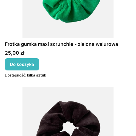
Frotka gumka maxi scrunchie - zielona welurowa
Cena
25,00 zł
Do koszyka
Dostępność:
kilka sztuk