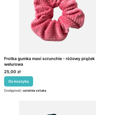
Frotka gumka maxi scrunchie - różowy prążek
welurowa
Cena
25,00 zł
Do koszyka
Dostępność:
ostatnia sztuka