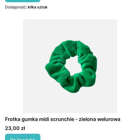
Dostępność:
kilka sztuk
Frotka gumka midi scrunchie - zielona welurowa
Cena
23,00 zł
Do koszyka