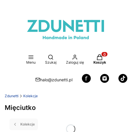
Otwórz wyszukiwarkę
Produkty w koszy
Menu
Szukaj
Zaloguj się
Koszyk
halo@zdunetti.pl
Zdunetti
Kolekcje
Mięciutko
Kolekcje