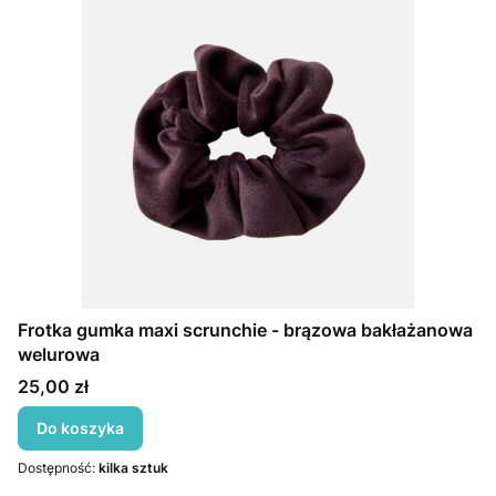
Frotka gumka maxi scrunchie - brązowa bakłażanowa
welurowa
Cena
25,00 zł
Do koszyka
Dostępność:
kilka sztuk