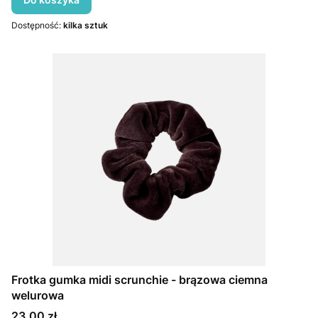
Dostępność:
kilka sztuk
Frotka gumka midi scrunchie - brązowa ciemna
welurowa
Cena
23,00 zł