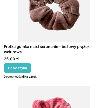
Frotka gumka maxi scrunchie - beżowy prążek
welurowa
Cena
25,00 zł
Do koszyka
Dostępność:
kilka sztuk