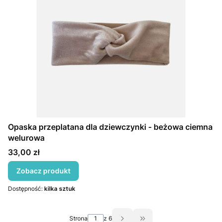
Opaska przeplatana dla dziewczynki - beżowa ciemna
welurowa
Cena
33,00 zł
Zobacz produkt
Dostępność:
kilka sztuk
Strona
z 6
Przejdź do ostatniej st