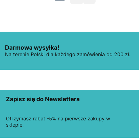
Darmowa wysyłka!
Na terenie Polski dla każdego zamówienia od 200 zł.
Zapisz się do Newslettera
Otrzymasz rabat -5% na pierwsze zakupy w
sklepie.