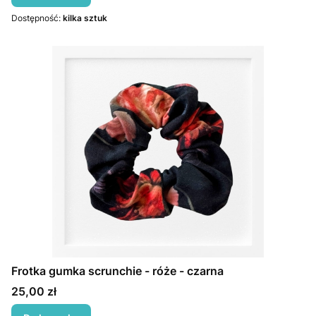
Dostępność:
kilka sztuk
Frotka gumka scrunchie - róże - czarna
Cena
25,00 zł