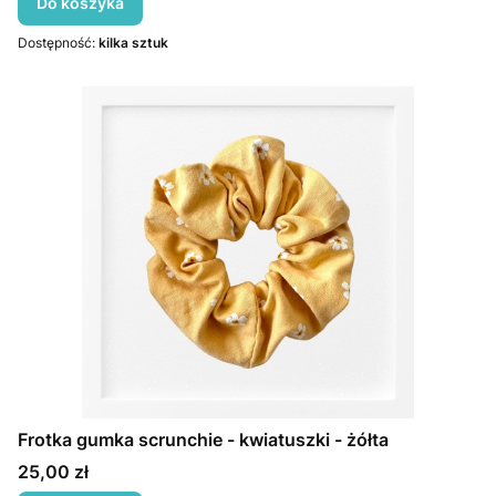
Do koszyka
Dostępność:
kilka sztuk
Frotka gumka scrunchie - kwiatuszki - żółta
Cena
25,00 zł