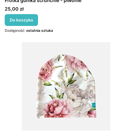
Frotka gumka scrunchie - piwonie
Cena
25,00 zł
Do koszyka
Dostępność:
ostatnia sztuka