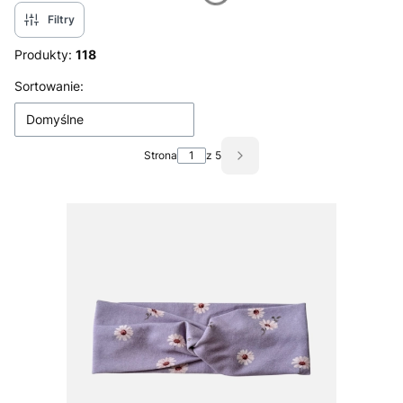
Filtry
Produkty:
118
Lista produktów
Sortowanie:
Domyślne
Strona
z 5
Następne produkty