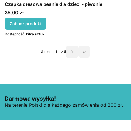
Czapka dresowa beanie dla dzieci - piwonie
Cena
35,00 zł
Zobacz produkt
Dostępność:
kilka sztuk
Strona
z 5
Przejdź do ostatniej st
Darmowa wysyłka!
Na terenie Polski dla każdego zamówienia od 200 zł.