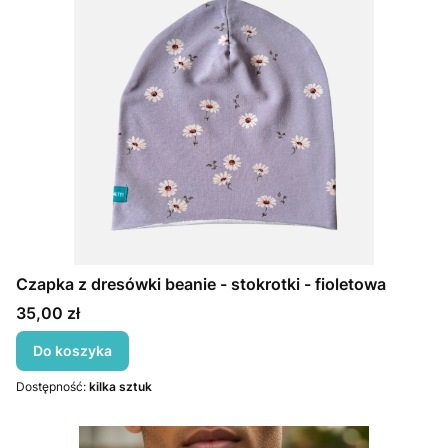
Czapka z dresówki beanie - stokrotki - fioletowa
Cena
35,00 zł
Do koszyka
Dostępność:
kilka sztuk