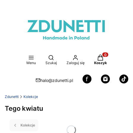
Otwórz wyszukiwarkę
Produkty w koszy
Menu
Szukaj
Zaloguj się
Koszyk
halo@zdunetti.pl
Zdunetti
Kolekcje
Tego kwiatu
Kolekcje