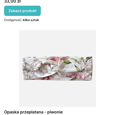
Cena
33,00 zł
Zobacz produkt
Dostępność:
kilka sztuk
Opaska przeplatana - piwonie