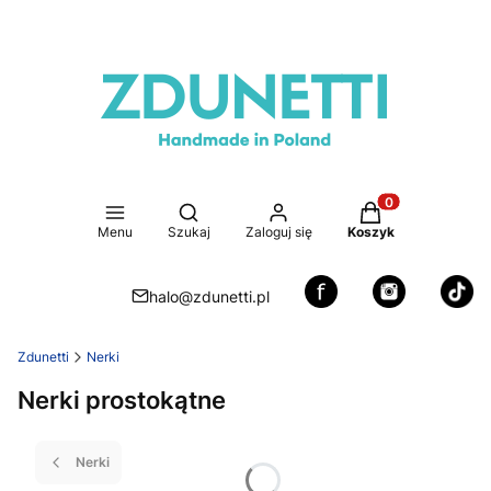
Otwórz wyszukiwarkę
Produkty w koszy
Menu
Szukaj
Zaloguj się
Koszyk
halo@zdunetti.pl
Zdunetti
Nerki
Nerki prostokątne
Nerki