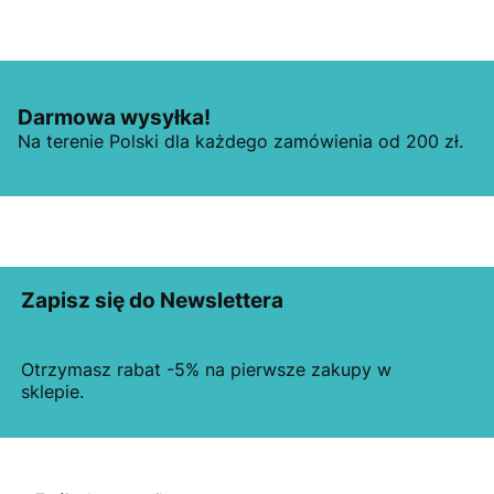
Darmowa wysyłka!
Na terenie Polski dla każdego zamówienia od 200 zł.
Zapisz się do Newslettera
Otrzymasz rabat -5% na pierwsze zakupy w
sklepie.