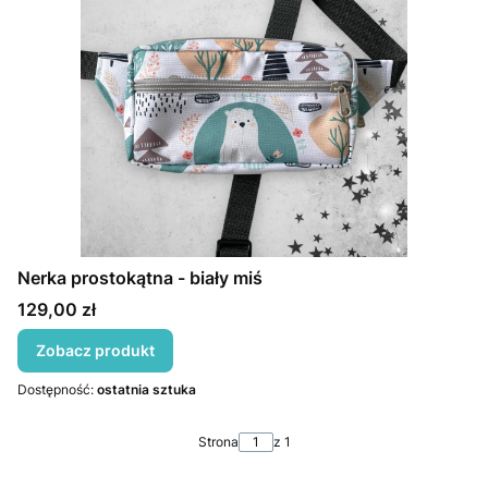
Nerka prostokątna - biały miś
Cena
129,00 zł
Zobacz produkt
Dostępność:
ostatnia sztuka
Strona
z 1