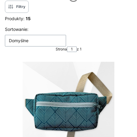
Filtry
Produkty:
15
Lista produktów
Sortowanie:
Domyślne
Strona
z 1