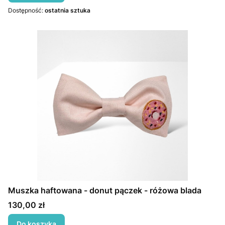
Dostępność:
ostatnia sztuka
Muszka haftowana - donut pączek - różowa blada
Cena
130,00 zł
Do koszyka