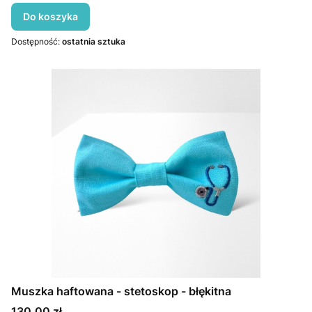
Do koszyka
Dostępność:
ostatnia sztuka
Muszka haftowana - stetoskop - błękitna
Cena
130,00 zł