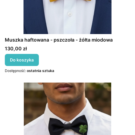
Muszka haftowana - pszczoła - żółta miodowa
Cena
130,00 zł
Do koszyka
Dostępność:
ostatnia sztuka