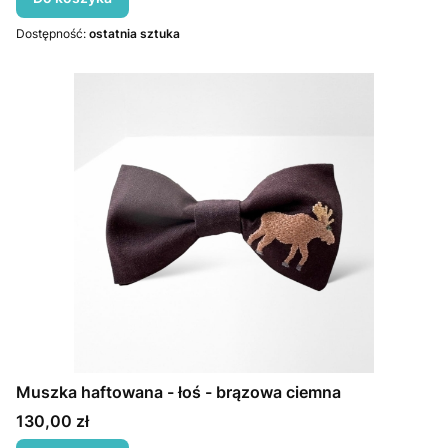
Dostępność:
ostatnia sztuka
Muszka haftowana - łoś - brązowa ciemna
Cena
130,00 zł