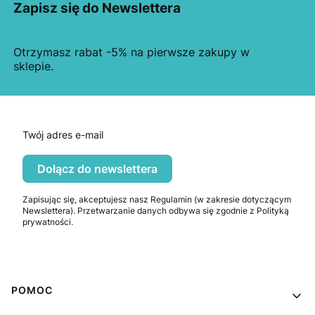
Zapisz się do Newslettera
Otrzymasz rabat -5% na pierwsze zakupy w
sklepie.
Twój adres e-mail
Dołącz do newslettera
Zapisując się, akceptujesz nasz Regulamin (w zakresie dotyczącym
Newslettera). Przetwarzanie danych odbywa się zgodnie z Polityką
prywatności.
Linki w stopce
POMOC