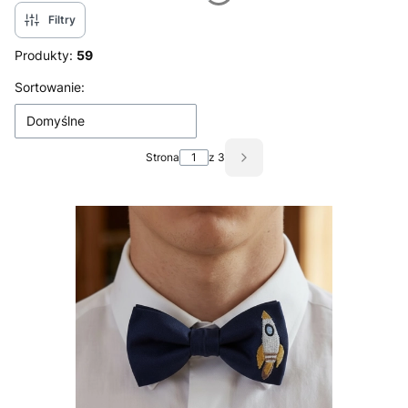
Filtry
Produkty:
59
Lista produktów
Sortowanie:
Domyślne
Strona
z 3
Następne produkty