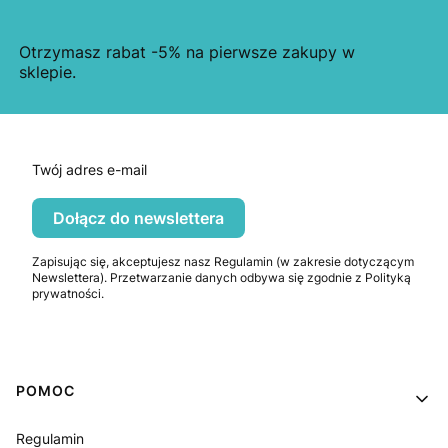
Otrzymasz rabat -5% na pierwsze zakupy w
sklepie.
Twój adres e-mail
Dołącz do newslettera
Zapisując się, akceptujesz nasz Regulamin (w zakresie dotyczącym
Newslettera). Przetwarzanie danych odbywa się zgodnie z Polityką
prywatności.
Linki w stopce
POMOC
Regulamin