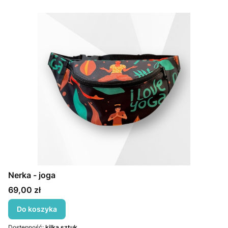
Nerka - joga
Cena
69,00 zł
Do koszyka
Dostępność:
kilka sztuk