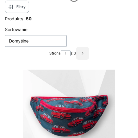
Filtry
Produkty:
50
Lista produktów
Sortowanie:
Domyślne
Strona
z 3
Następne produkty