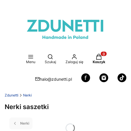
Otwórz wyszukiwarkę
Produkty w koszy
Menu
Szukaj
Zaloguj się
Koszyk
halo@zdunetti.pl
Zdunetti
Nerki
Nerki saszetki
Nerki