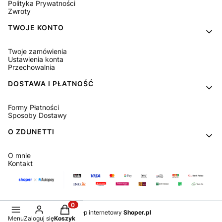
Polityka Prywatności
Zwroty
TWOJE KONTO
Twoje zamówienia
Ustawienia konta
Przechowalnia
DOSTAWA I PŁATNOŚĆ
Formy Płatności
Sposoby Dostawy
O ZDUNETTI
O mnie
Kontakt
Produkty w koszyku: 0. Zobacz szczegóły
Sklep internetowy
Shoper.pl
Menu
Zaloguj się
Koszyk