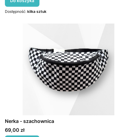
Do koszyka
Dostępność:
kilka sztuk
Nerka - szachownica
Cena
69,00 zł