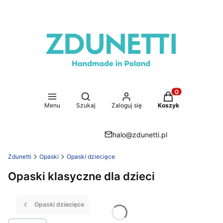
Otwórz wyszukiwarkę
Produkty w koszy
Menu
Szukaj
Zaloguj się
Koszyk
halo@zdunetti.pl
Zdunetti
Opaski
Opaski dziecięce
Opaski klasyczne dla dzieci
Opaski dziecięce