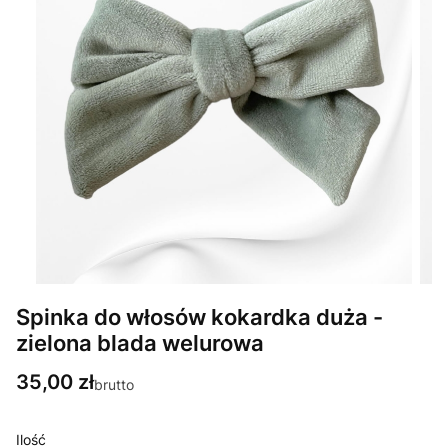
Spinka do włosów kokardka duża -
zielona blada welurowa
Cena
35,00 zł
brutto
Ilość