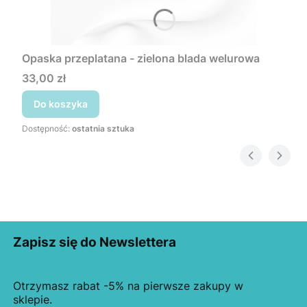
Opaska przeplatana - zielona blada welurowa
Cena
33,00 zł
Do koszyka
Dostępność:
ostatnia sztuka
Zapisz się do Newslettera
Otrzymasz rabat -5% na pierwsze zakupy w
sklepie.