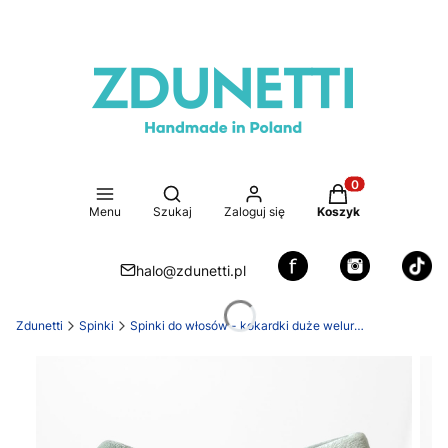
Otwórz wyszukiwarkę
Produkty w koszy
Menu
Szukaj
Zaloguj się
Koszyk
halo@zdunetti.pl
Zdunetti
Spinki
Spinki do włosów - kokardki duże welurowe