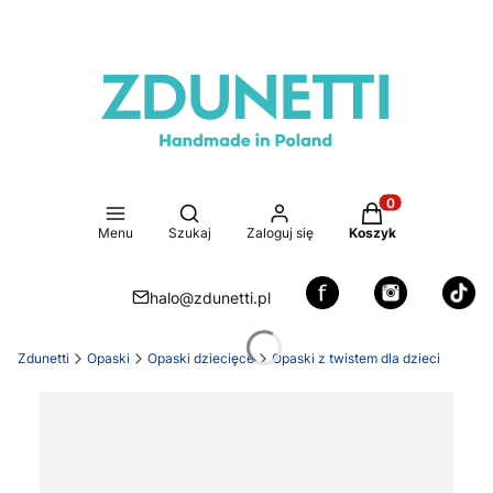
Otwórz wyszukiwarkę
Produkty w koszy
Menu
Szukaj
Zaloguj się
Koszyk
halo@zdunetti.pl
Zdunetti
Opaski
Opaski dziecięce
Opaski z twistem dla dzieci