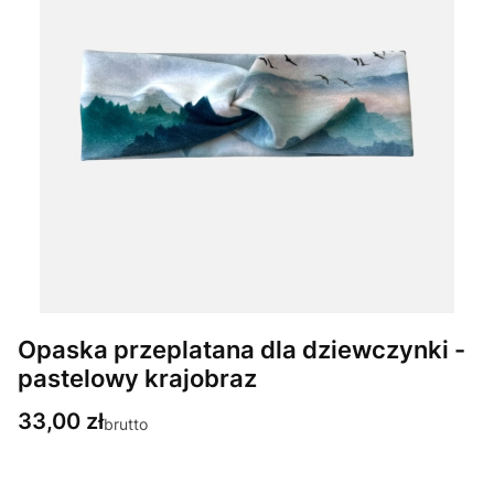
Opaska przeplatana dla dziewczynki -
pastelowy krajobraz
Cena
33,00 zł
brutto
Wybierz wariant produktu: