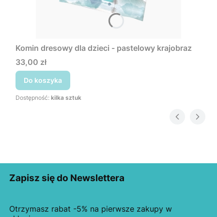
Komin dresowy dla dzieci - pastelowy krajobraz
Cena
33,00 zł
Do koszyka
Dostępność:
kilka sztuk
Zapisz się do Newslettera
Otrzymasz rabat -5% na pierwsze zakupy w