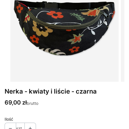
Nerka - kwiaty i liście - czarna
Cena
69,00 zł
brutto
Ilość
szt.