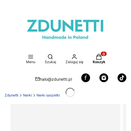
Otwórz wyszukiwarkę
Produkty w koszy
Menu
Szukaj
Zaloguj się
Koszyk
halo@zdunetti.pl
Zdunetti
Nerki
Nerki saszetki