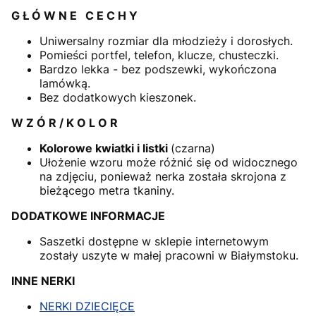
G Ł Ó W N E C E C H Y
Uniwersalny rozmiar dla młodzieży i dorosłych.
Pomieści portfel, telefon, klucze, chusteczki.
Bardzo lekka - bez podszewki, wykończona
lamówką.
Bez dodatkowych kieszonek.
W Z Ó R / K O L O R
Kolorowe kwiatki i listki
(czarna)
Ułożenie wzoru może różnić się od widocznego
na zdjęciu, ponieważ nerka została skrojona z
bieżącego metra tkaniny.
DODATKOWE INFORMACJE
Saszetki dostępne w sklepie internetowym
zostały uszyte w małej pracowni w Białymstoku.
INNE NERKI
NERKI DZIECIĘCE