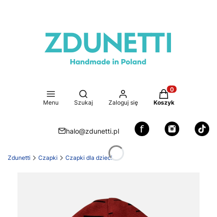
Otwórz wyszukiwarkę
Produkty w koszy
Menu
Szukaj
Zaloguj się
Koszyk
halo@zdunetti.pl
Zdunetti
Czapki
Czapki dla dzieci