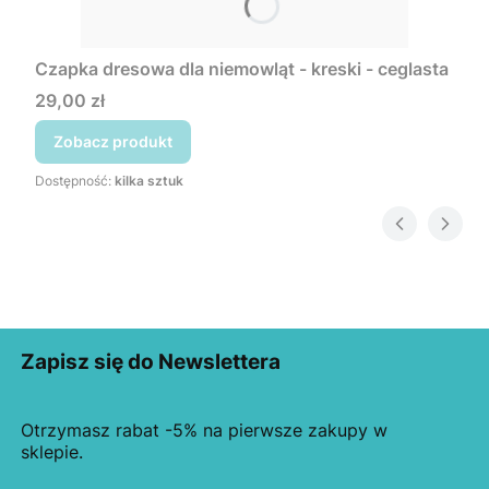
Czapka dresowa dla niemowląt - kreski - ceglasta
Cena
29,00 zł
Zobacz produkt
Dostępność:
kilka sztuk
Zapisz się do Newslettera
Otrzymasz rabat -5% na pierwsze zakupy w
sklepie.