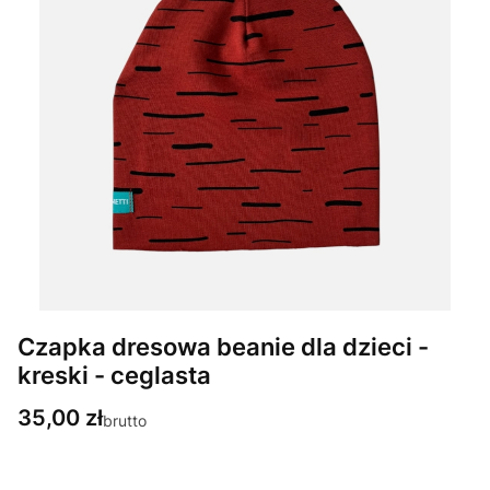
Czapka dresowa beanie dla dzieci -
kreski - ceglasta
Cena
35,00 zł
brutto
Wybierz wariant produktu: