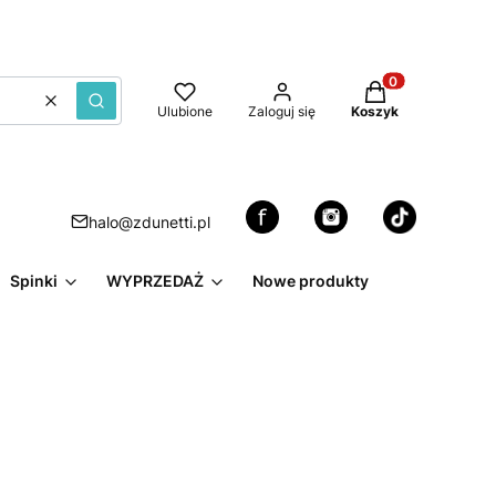
Produkty w kosz
Wyczyść
Szukaj
Ulubione
Zaloguj się
Koszyk
halo@zdunetti.pl
Spinki
WYPRZEDAŻ
Nowe produkty