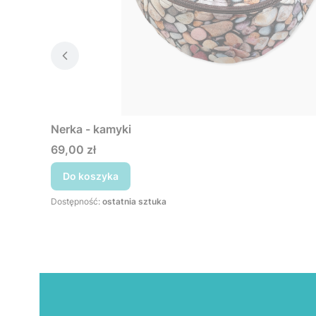
Nerka - kamyki
Cena
69,00 zł
Do koszyka
Dostępność:
ostatnia sztuka