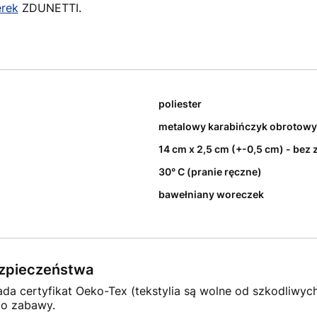
erek
ZDUNETTI.
poliester
metalowy karabińczyk obrotowy
14 cm x 2,5 cm (+-0,5 cm) - bez 
30° C (pranie ręczne)
bawełniany woreczek
bezpieczeństwa
ada certyfikat Oeko-Tex (tekstylia są wolne od szkodliwyc
do zabawy.