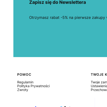
Zapisz się do Newslettera
Otrzymasz rabat -5% na pierwsze zakupy w
Linki w stopce
POMOC
TWOJE 
Regulamin
Twoje zam
Polityka Prywatności
Ustawieni
Zwroty
Przechowa