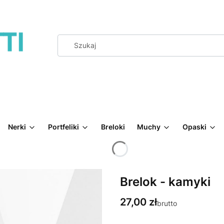
Nerki
Portfeliki
Breloki
Muchy
Opaski
Brelok - kamyki
Cena
27,00 zł
brutto