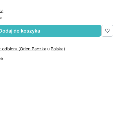
ść:
k
Dodaj do koszyka
t odbioru (Orlen Paczka) (Polska)
ze