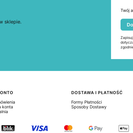
Twój a
 sklepie.
Do
Zapisuj
dotycz
zgodnie
KONTO
DOSTAWA I PŁATNOŚĆ
ówienia
Formy Płatności
a konta
Sposoby Dostawy
lnia