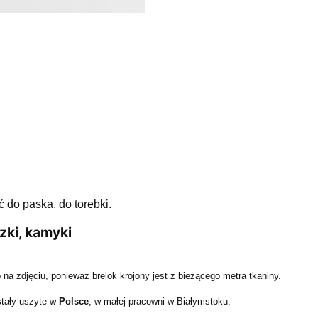
.
 do paska, do torebki.
zki, kamyki
na zdjęciu, ponieważ brelok krojony jest z bieżącego metra tkaniny.
stały uszyte w
Polsce
, w małej pracowni w Białymstoku.