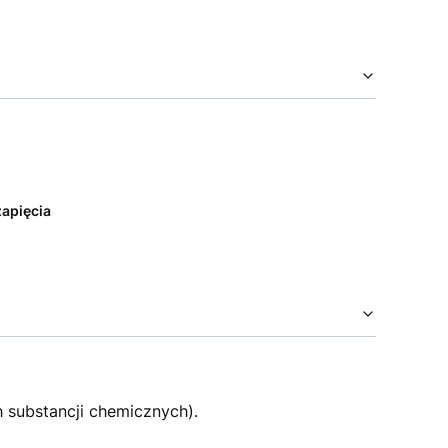
zapięcia
h substancji chemicznych).