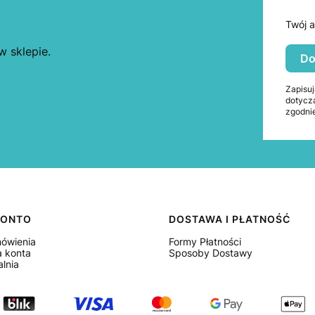
Twój a
 sklepie.
Do
Zapisuj
dotycz
zgodnie
KONTO
DOSTAWA I PŁATNOŚĆ
ówienia
Formy Płatności
a konta
Sposoby Dostawy
lnia