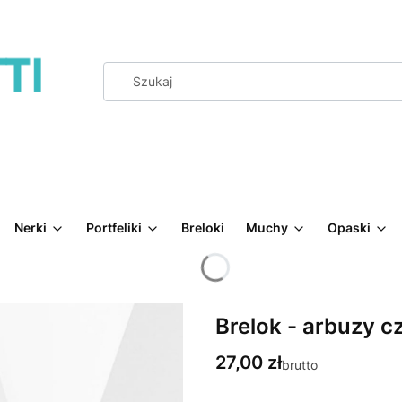
Nerki
Portfeliki
Breloki
Muchy
Opaski
Brelok - arbuzy 
Cena
27,00 zł
brutto