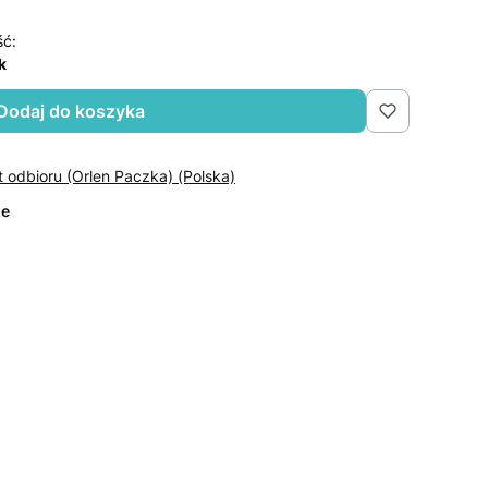
ść:
k
Dodaj do koszyka
t odbioru (Orlen Paczka) (Polska)
ze