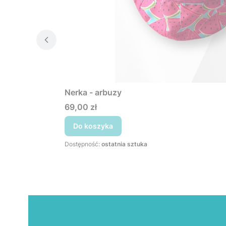
Nerka - arbuzy
Cena
69,00 zł
Do koszyka
Dostępność:
ostatnia sztuka