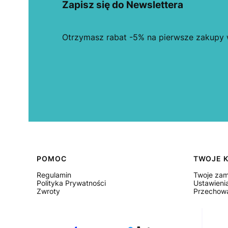
Zapisz się do Newslettera
Otrzymasz rabat -5% na pierwsze zakupy w
Linki w stopce
POMOC
TWOJE 
Regulamin
Twoje zam
Polityka Prywatności
Ustawieni
Zwroty
Przechowa