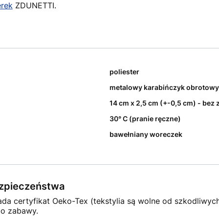
erek
ZDUNETTI.
poliester
metalowy karabińczyk obrotowy
14 cm x 2,5 cm (+-0,5 cm) - bez 
30° C (pranie ręczne)
bawełniany woreczek
bezpieczeństwa
ada certyfikat Oeko-Tex (tekstylia są wolne od szkodliwyc
do zabawy.