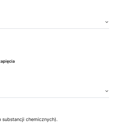
zapięcia
h substancji chemicznych).