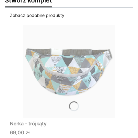
Stwórz komplet
Zobacz podobne produkty.
Nerka - trójkąty
Cena
69,00 zł