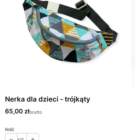
Nerka dla dzieci - trójkąty
Cena
65,00 zł
brutto
Ilość
szt.