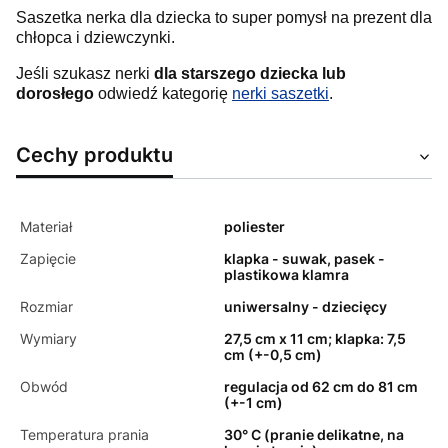
Saszetka nerka dla dziecka to super pomysł na prezent dla
chłopca i dziewczynki.
Jeśli szukasz nerki
dla starszego dziecka lub
dorosłego
odwiedź kategorię
nerki saszetki
.
Cechy produktu
Materiał
poliester
Zapięcie
klapka - suwak, pasek -
plastikowa klamra
Rozmiar
uniwersalny - dziecięcy
Wymiary
27,5 cm x 11 cm; klapka: 7,5
cm (+-0,5 cm)
Obwód
regulacja od 62 cm do 81 cm
(+-1 cm)
Temperatura prania
30° C (pranie delikatne, na