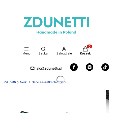
Otwórz wyszukiwarkę
Produkty w koszy
Menu
Szukaj
Zaloguj się
Koszyk
halo@zdunetti.pl
Zdunetti
Nerki
Nerki saszetki dla dzieci