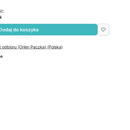
ść:
k
Dodaj do koszyka
t odbioru (Orlen Paczka) (Polska)
ze