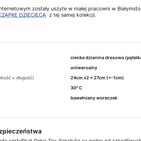
internetowym zostały uszyte w małej pracowni w Białymsto
CZAPKĘ DZIECIĘCĄ
z tej samej kolekcji.
cienka dzianina dresowa (pętelk
uniwersalny
okość x długość)
24cm x2 x 27cm (+-1cm)
30° C
bawełniany woreczek
bezpieczeństwa
ada certyfikat Oeko-Tex (tekstylia są wolne od szkodliwyc