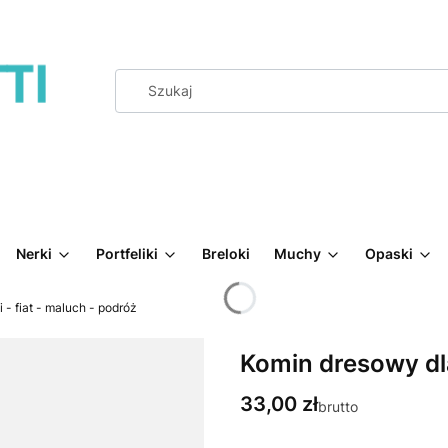
Nerki
Portfeliki
Breloki
Muchy
Opaski
 - fiat - maluch - podróż
Komin dresowy dla
Cena
33,00 zł
brutto