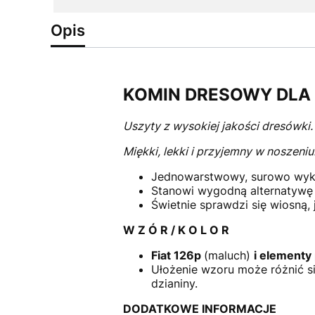
Opis
KOMIN DRESOWY DLA 
Uszyty z wysokiej jakości dresówki
Miękki, lekki i przyjemny w noszeniu
Jednowarstwowy, surowo wykoń
Stanowi wygodną alternatywę d
Świetnie sprawdzi się wiosną, 
W Z Ó R / K O L O R
Fiat 126p
(maluch)
i elementy
Ułożenie wzoru może różnić s
dzianiny.
DODATKOWE INFORMACJE