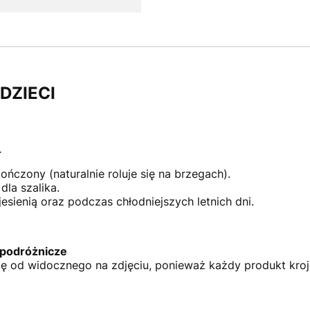
DZIECI
.
.
czony (naturalnie roluje się na brzegach).
la szalika.
jesienią oraz podczas chłodniejszych letnich dni.
 podróżnicze
ię od widocznego na zdjęciu, ponieważ każdy produkt kroj