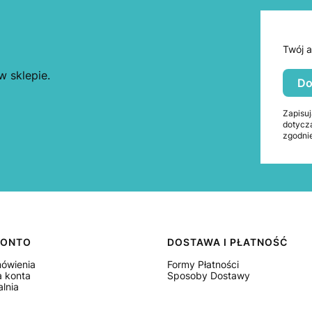
Twój a
 sklepie.
Do
Zapisuj
dotycz
zgodnie
KONTO
DOSTAWA I PŁATNOŚĆ
ówienia
Formy Płatności
a konta
Sposoby Dostawy
lnia