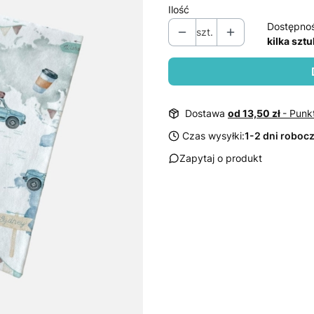
Ilość
Dostępno
szt.
kilka sztu
Dostawa
od 13,50 zł
- Punk
Czas wysyłki:
1-2 dni roboc
Zapytaj o produkt