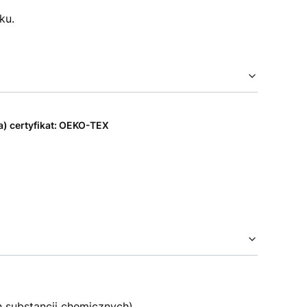
ku.
a) certyfikat: OEKO-TEX
h substancji chemicznych).