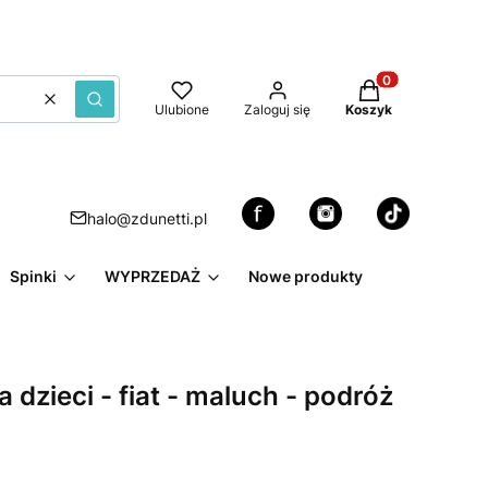
Produkty w kosz
Wyczyść
Szukaj
Ulubione
Zaloguj się
Koszyk
halo@zdunetti.pl
Spinki
WYPRZEDAŻ
Nowe produkty
 dzieci - fiat - maluch - podróż