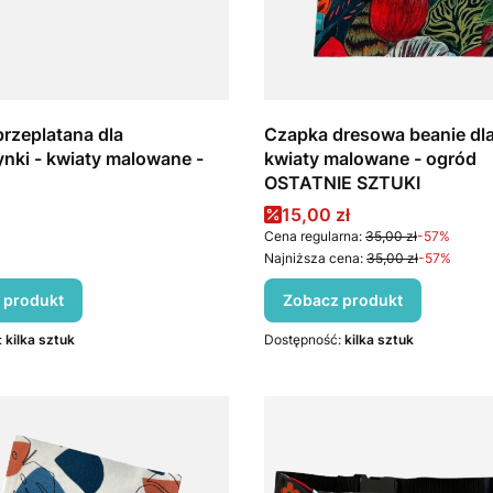
rzeplatana dla
Czapka dresowa beanie dla 
nki - kwiaty malowane -
kwiaty malowane - ogród
OSTATNIE SZTUKI
Cena promocyjna
15,00 zł
Cena regularna:
35,00 zł
-57%
Najniższa cena:
35,00 zł
-57%
 produkt
Zobacz produkt
:
kilka sztuk
Dostępność:
kilka sztuk