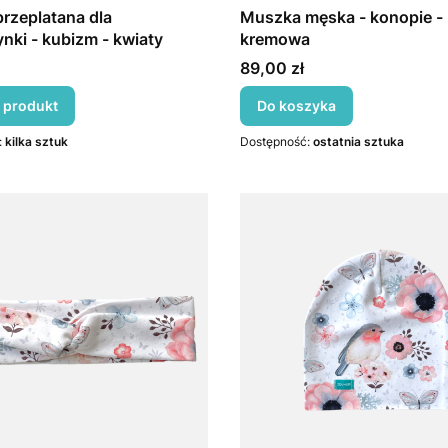
rzeplatana dla
Muszka męska - konopie -
nki - kubizm - kwiaty
kremowa
Cena
89,00 zł
 produkt
Do koszyka
:
kilka sztuk
Dostępność:
ostatnia sztuka