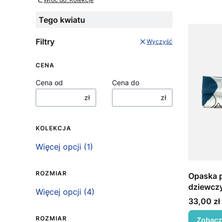
Tego kwiatu
Filtry
Wyczyść
CENA
Cena od
Cena do
zł
zł
KOLEKCJA
Kolekcja
Więcej opcji (1)
ROZMIAR
Opaska p
dziewczy
Rozmiar
Więcej opcji (4)
Cena
33,00 zł
ROZMIAR
Zobacz