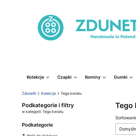
Kolekcje
Czapki
Kominy
Gumki
Zdunetti
Kolekcje
Tego kwiatu
Tego 
Podkategorie i filtry
w kategorii: Tego kwiatu
Lista 
Sortowani
Podkategorie
Domyśl
Wróć do: Kolekcje