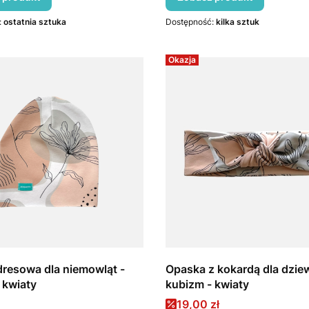
:
ostatnia sztuka
Dostępność:
kilka sztuk
Okazja
resowa dla niemowląt -
Opaska z kokardą dla dzie
 kwiaty
kubizm - kwiaty
Cena promocyjna
19,00 zł