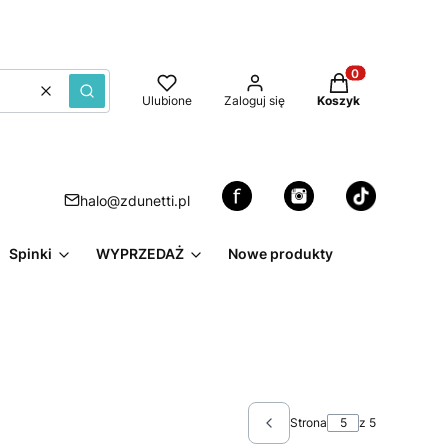
Produkty w kosz
Wyczyść
Szukaj
Ulubione
Zaloguj się
Koszyk
halo@zdunetti.pl
Spinki
WYPRZEDAŻ
Nowe produkty
Strona
z 5
Poprzednie produkty