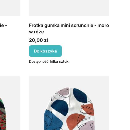
e -
Frotka gumka mini scrunchie - moro
w róże
Cena
20,00 zł
Do koszyka
Dostępność:
kilka sztuk