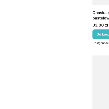
Opaska p
pastelo
Cena
33,00 zł
Do kos
Dostępność