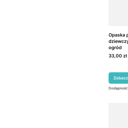
Opaska p
dziewczy
ogród
Cena
33,00 zł
Zobacz
Dostępność