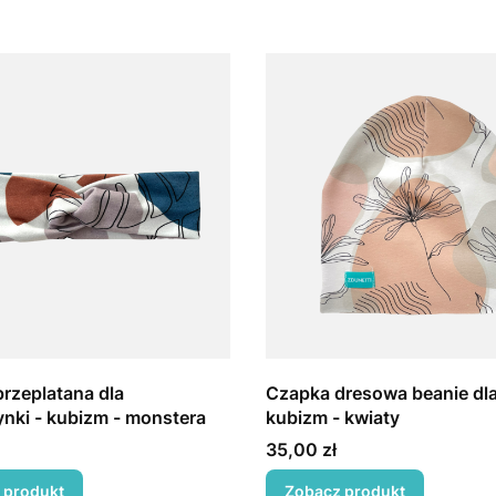
rzeplatana dla
Czapka dresowa beanie dla 
nki - kubizm - monstera
kubizm - kwiaty
Cena
35,00 zł
 produkt
Zobacz produkt