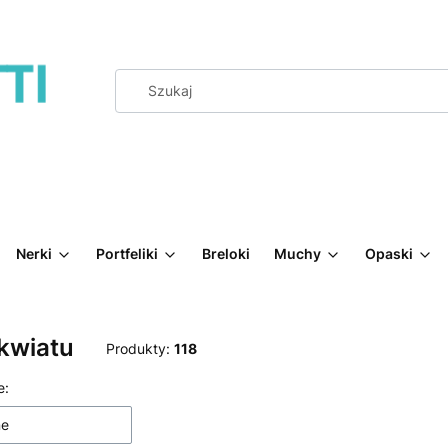
Nerki
Portfeliki
Breloki
Muchy
Opaski
kwiatu
Produkty:
118
produktów
e:
ne