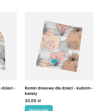
dzieci -
Komin dresowy dla dzieci - kubizm -
kwiaty
Cena
33,00 zł
Do koszyka