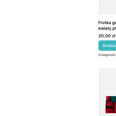
Frotka g
kwiaty p
Cena
20,00 zł
Do kos
Dostępność