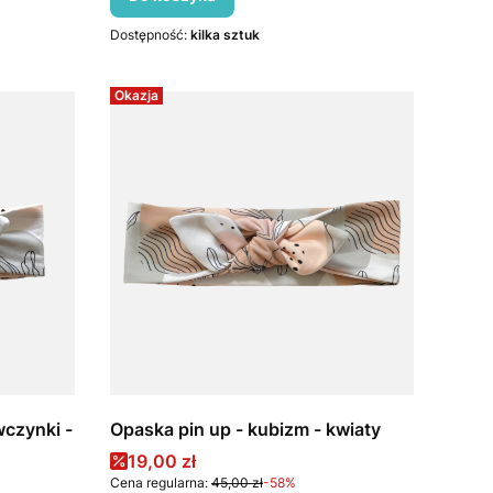
Dostępność:
kilka sztuk
Okazja
wczynki -
Opaska pin up - kubizm - kwiaty
Cena promocyjna
19,00 zł
Cena regularna:
45,00 zł
-58%