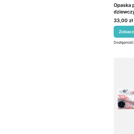
Opaska p
dziewczy
Cena
33,00 zł
Zobacz
Dostępność