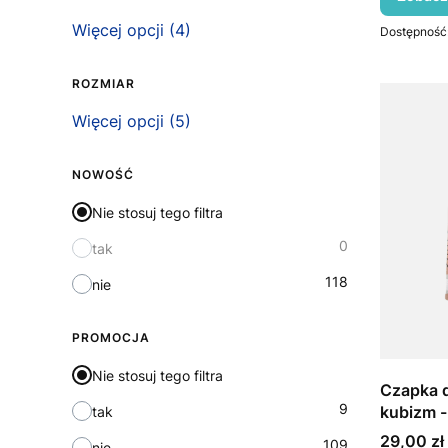
Rozmiar
Więcej opcji (4)
Dostępność
ROZMIAR
Rozmiar
Więcej opcji (5)
NOWOŚĆ
Nie stosuj tego filtra
0
tak
118
nie
PROMOCJA
Nie stosuj tego filtra
Czapka d
9
kubizm -
tak
Cena
29,00 zł
109
nie