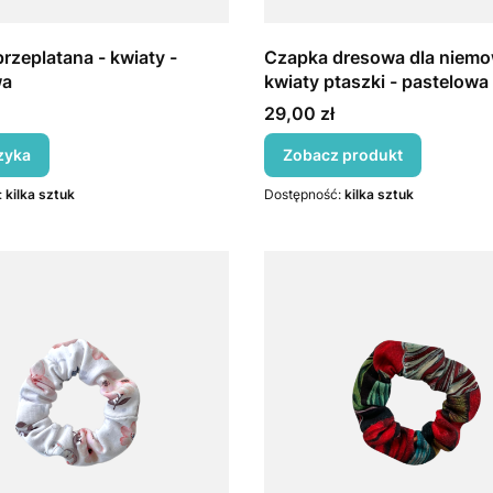
rzeplatana - kwiaty -
Czapka dresowa dla niemow
wa
kwiaty ptaszki - pastelowa
Cena
29,00 zł
zyka
Zobacz produkt
:
kilka sztuk
Dostępność:
kilka sztuk