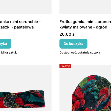
umka mini scrunchie -
Frotka gumka mini scrunchi
taszki - pastelowa
kwiaty malowane - ogród
Cena
20,00 zł
zyka
Do koszyka
:
kilka sztuk
Dostępność:
ostatnia sztuka
Okazja