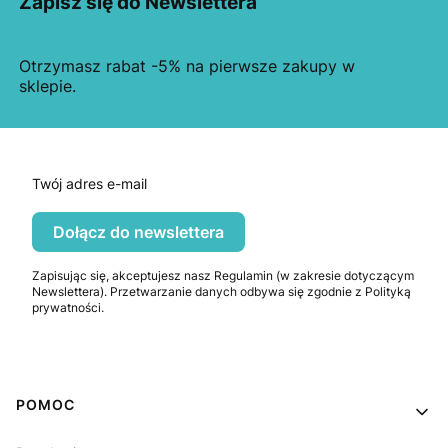
Zapisz się do Newslettera
Otrzymasz rabat -5% na pierwsze zakupy w
sklepie.
Twój adres e-mail
Dołącz do newslettera
Zapisując się, akceptujesz nasz Regulamin (w zakresie dotyczącym
Newslettera). Przetwarzanie danych odbywa się zgodnie z Polityką
prywatności.
Linki w stopce
POMOC