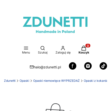
Otwórz wyszukiwarkę
Produkty w koszy
Menu
Szukaj
Zaloguj się
Koszyk
halo@zdunetti.pl
Zdunetti
Opaski
Opaski niemowlęce WYPRZEDAŻ