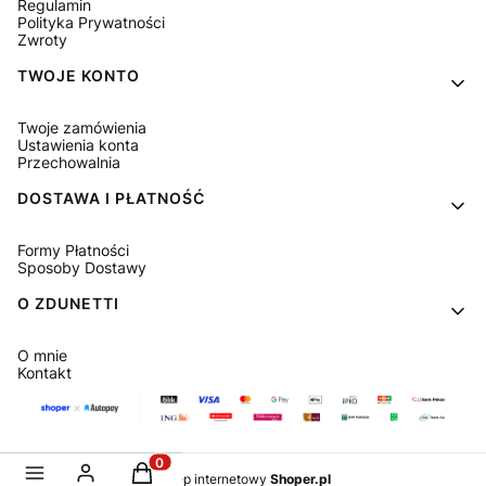
Regulamin
Polityka Prywatności
Zwroty
TWOJE KONTO
Twoje zamówienia
Ustawienia konta
Przechowalnia
DOSTAWA I PŁATNOŚĆ
Formy Płatności
Sposoby Dostawy
O ZDUNETTI
O mnie
Kontakt
Produkty w koszyku: 0. Zobacz szczegóły
Sklep internetowy
Shoper.pl