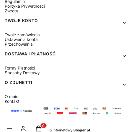
Regulamin
Polityka Prywatności
Zwroty
TWOJE KONTO
Twoje zamówienia
Ustawienia konta
Przechowalnia
DOSTAWA I PŁATNOŚĆ
Formy Płatności
Sposoby Dostawy
O ZDUNETTI
O mnie
Kontakt
Produkty w koszyku: 0. Zobacz szczegóły
Sklep internetowy
Shoper.pl