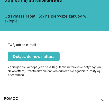
Zapisz się do Newslettera
Otrzymasz rabat -5% na pierwsze zakupy w
sklepie.
Twój adres e-mail
Dołącz do newslettera
Zapisując się, akceptujesz nasz Regulamin (w zakresie dotyczącym
Newslettera). Przetwarzanie danych odbywa się zgodnie z Polityką
prywatności.
Linki w stopce
POMOC