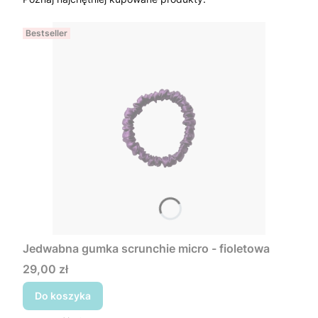
Bestseller
Jedwabna gumka scrunchie micro - fioletowa
Cena
29,00 zł
Do koszyka