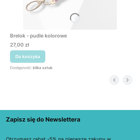
Brelok - pudle kolorowe
Cena
27,00 zł
Do koszyka
Dostępność:
kilka sztuk
Zapisz się do Newslettera
Otrzymasz rabat -5% na pierwsze zakupy w