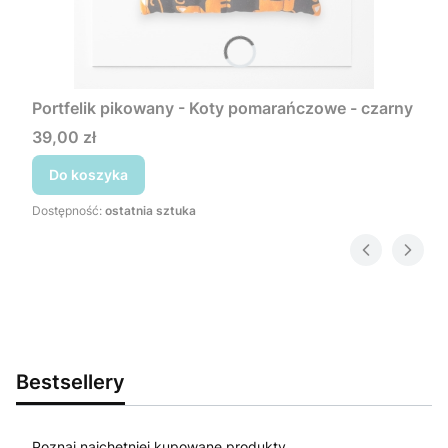
Portfelik pikowany - Koty pomarańczowe - czarny
Cena
39,00 zł
Do koszyka
Dostępność:
ostatnia sztuka
Bestsellery
Poznaj najchętniej kupowane produkty.