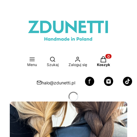
Otwórz wyszukiwarkę
Produkty w koszy
Menu
Szukaj
Zaloguj się
Koszyk
halo@zdunetti.pl